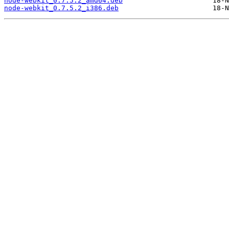
node-webkit_0.7.5.2_amd64.deb
node-webkit_0.7.5.2_i386.deb